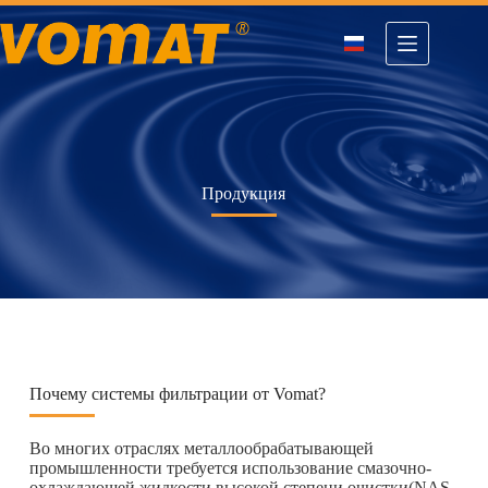
Перейти
к
содержимому
Продукция
Почему системы фильтрации от Vomat?
Во многих отраслях металлообрабатывающей
промышленности требуется использование смазочно-
охлаждающей жидкости высокой степени очистки(NAS