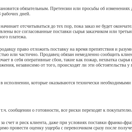
становится обязательным. Претензии или просьбы об изменения
 рабочих дней.
начинает отсчитываться до тех пор, пока заказ не будет окончат
твлены все согласованные поставки сырья заказчиком или третьи
вого платежа.
родавцу право отложить поставку на время препятствия и разум
остью или частично. Продавец обязан немедленно сообщить клие
ает в себя оперативные сбои, такие как пожар, нехватка сырья 
жения, независимо от того, происходят ли эти обстоятельства у
 в исполнении, которые оказываются технически необходимыми 
 т.ч. сообщении о готовности, все риски переходят к покупателю
т за счет и риск клиента, даже при условиях поставки франко-фр
димо провести оценку ущерба с перевозчиком сразу после получе