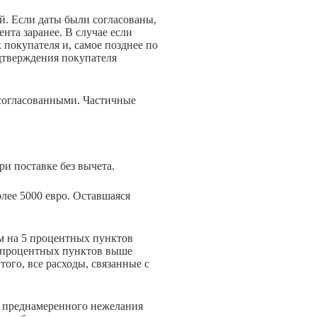
й. Если даты были согласованы,
нта заранее. В случае если
 покупателя и, самое позднее по
одтверждения покупателя
 согласованными. Частичные
и поставке без вычета.
олее 5000 евро. Оставшаяся
м на 5 процентных пунктов
5 процентных пунктов выше
ого, все расходы, связанные с
го преднамеренного нежелания