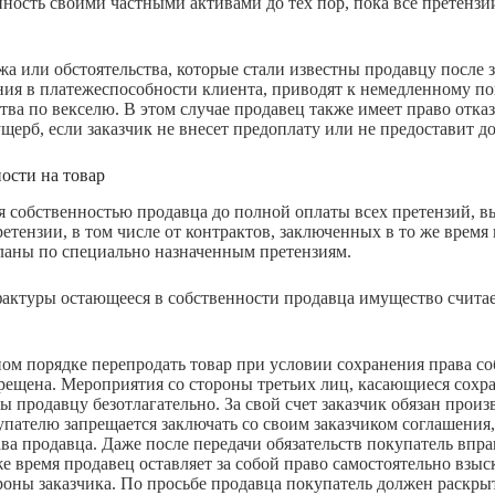
нность своими частными активами до тех пор, пока все претензи
а или обстоятельства, которые стали известны продавцу после 
ия в платежеспособности клиента, приводят к немедленному п
тва по векселю. В этом случае продавец также имеет право отказ
ерб, если заказчик не внесет предоплату или не предоставит до
ости на товар
ся собственностью продавца до полной оплаты всех претензий, 
тензии, в том числе от контрактов, заключенных в то же время 
еланы по специально назначенным претензиям.
-фактуры остающееся в собственности продавца имущество счита
ном порядке перепродать товар при условии сохранения права со
прещена. Мероприятия со стороны третьих лиц, касающиеся сохр
 продавцу безотлагательно. За свой счет заказчик обязан произ
упателю запрещается заключать со своим заказчиком соглашения
а продавца. Даже после передачи обязательств покупатель впра
е время продавец оставляет за собой право самостоятельно взыск
ороны заказчика. По просьбе продавца покупатель должен раск