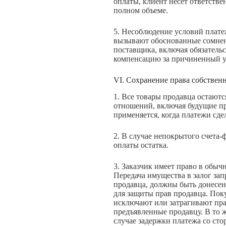
оплаты, клиент несет ответстве
полном объеме.
5. Несоблюдение условий платеж
вызывают обоснованные сомнен
поставщика, включая обязательс
компенсацию за причиненный ущ
VI. Сохранение права собственн
1. Все товары продавца остают
отношений, включая будущие пре
применяется, когда платежи сд
2. В случае непокрытого счета
оплаты остатка.
3. Заказчик имеет право в обыч
Передача имущества в залог за
продавца, должны быть донесены
для защиты прав продавца. Пок
исключают или затрагивают прав
предъявленные продавцу. В то ж
случае задержки платежа со ст