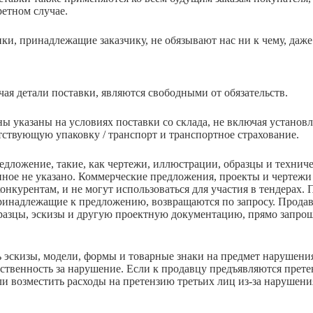
ретном случае.
ки, принадлежащие заказчику, не обязывают нас ни к чему, даже
ая детали поставки, являются свободными от обязательств.
ены указаны на условиях поставки со склада, не включая установ
тствующую упаковку / транспорт и транспортное страхование.
едложение, такие, как чертежи, иллюстрации, образцы и технич
ное не указано. Коммерческие предложения, проекты и чертежи
конкурентам, и не могут использоваться для участия в тендерах.
ринадлежащие к предложению, возвращаются по запросу. Продаве
бразцы, эскизы и другую проектную документацию, прямо запро
ь эскизы, модели, формы и товарные знаки на предмет нарушени
тственность за нарушение. Если к продавцу предъявляются прет
ли возместить расходы на претензию третьих лиц из-за нарушения