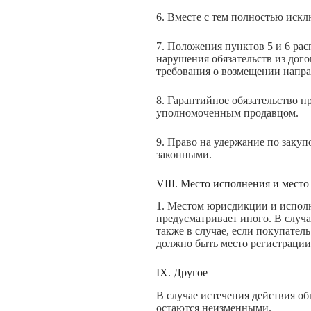
6. Вместе с тем полностью искл
7. Положения пунктов 5 и 6 ра
нарушения обязательств из дог
требования о возмещении напра
8. Гарантийное обязательство п
уполномоченным продавцом.
9. Право на удержание по закуп
законными.
VIII. Место исполнения и мест
1. Местом юрисдикции и исполне
предусматривает иного. В случа
также в случае, если покупател
должно быть место регистрации
IX. Другое
В случае истечения действия о
остаются неизменными.