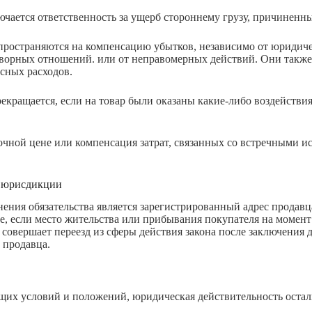
ючается ответственность за ущерб стороннему грузу, причиненны
спространяются на компенсацию убытков, независимо от юридиче
оворных отношений. или от неправомерных действий. Они также
сных расходов.
рекращается, если на товар были оказаны какие-либо воздействи
очной цене или компенсация затрат, связанных со встречными и
о юрисдикции
ния обязательства является зарегистрированный адрес продавца
е, если место жительства или прибывания покупателя на момент 
ь совершает переезд из сферы действия закона после заключения
 продавца.
бщих условий и положений, юридическая действительность оста