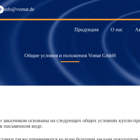
info@vomat.de
Продукция
О нас
А
Общие условия и положения Vomat GmbH
и заказчиком основаны на следующих общих условиях купли-про
в письменном виде.
ставки также применяются ко всем будущим заказам покупателя,