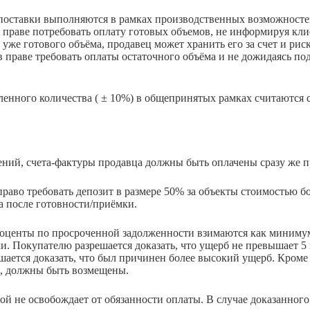
 поставки выполняются в рамках производственных возможносте
 праве потребовать оплату готовых объемов, не информируя клие
 уже готового объёма, продавец может хранить его за счет и риск
в праве требовать оплаты остаточного объёма и не дожидаясь п
вленного количества ( ± 10%) в общепринятых рамках считаются
ений, счета-фактуры продавца должны быть оплачены сразу же пр
 право требовать депозит в размере 50% за объекты стоимостью б
а после готовности/приёмки.
роценты по просроченной задолженности взимаются как миниму
и. Покупателю разрешается доказать, что ущерб не превышает 
шается доказать, что был причинен более высокий ущерб. Кроме т
о, должны быть возмещены.
той не освобождает от обязанности оплаты. В случае доказанно