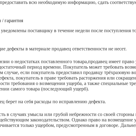
 предоставить всю необходимую информацию, сдать соответств
 / гарантия
 уведомлены поставщику в течение недели после поступления то
ие дефекты в материале продавец ответственности не несет.
нзии о недостатках поставленного товара,продавец имеет право 
 достаточный период времени. Покупатель может требовать возм
ом случае, если покупатель предоставил продавцу трёхразовую в
ефекта, покупатель в праве требовать расторжения или сокращен
ности требования о возмещении ущерба, а также специальные т
ении самого товара (последующий ущерб).
ец берет на себя расходы по исправлению дефекта.
сть в случаях умысла или грубой небрежности со своей стороны 
с действующим законодательством. Однако право на возмещение
ичивается только ущербом, предусмотренным в договоре. Дальне