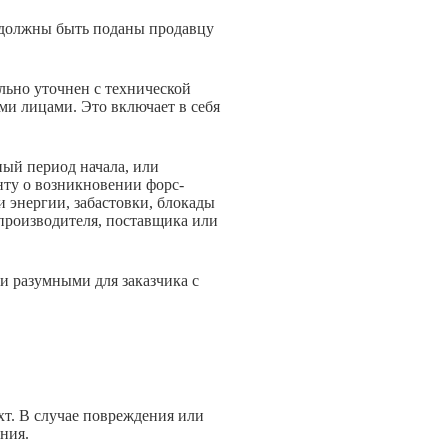
х должны быть поданы продавцу
ельно уточнен с технической
ми лицами. Это включает в себя
ный период начала, или
нту о возникновении форс-
и энергии, забастовки, блокады
 производителя, поставщика или
и разумными для заказчика с
.
ахт. В случае повреждения или
ния.