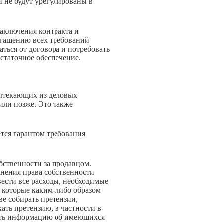
и не будут урегулированы в
заключения контракта и
огашению всех требований
аться от договора и потребовать
статочное обеспечение.
вытекающих из деловых
или позже. Это также
ется гарантом требования
бственности за продавцом.
анения права собственности
вести все расходы, необходимые
, которые каким-либо образом
ве собирать претензии,
ать претензию, в частности в
рыть информацию об имеющихся