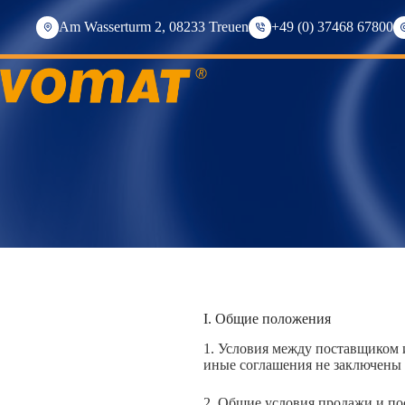
Перейти
к
Am Wasserturm 2, 08233 Treuen
+49 (0) 37468 67800
содержимому
I. Общие положения
1. Условия между поставщиком 
иные соглашения не заключены 
2. Общие условия продажи и по