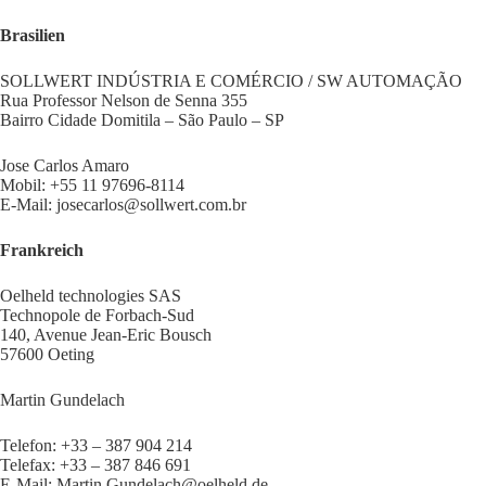
Brasilien
SOLLWERT INDÚSTRIA E COMÉRCIO / SW AUTOMAÇÃO
Rua Professor Nelson de Senna 355
Bairro Cidade Domitila – São Paulo – SP
Jose Carlos Amaro
Mobil: +55 11 97696-8114
E-Mail: josecarlos@sollwert.com.br
Frankreich
Oelheld technologies SAS
Technopole de Forbach-Sud
140, Avenue Jean-Eric Bousch
57600 Oeting
Martin Gundelach
Telefon: +33 – 387 904 214
Telefax: +33 – 387 846 691
E-Mail: Martin.Gundelach@oelheld.de