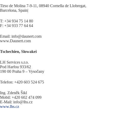
Tirso de Molina 7-9-11, 08940 Cornella de Llobregat,
Barcelona, Spain|
T: +34 934 75 14 80
F: +34 933 77 64 64
Email: info@daunert.com
www.Daunert.com
Tschechien, Slowakei
LH Services s.r.o.
Pod Harfou 933/62
190 00 Praha 9 – Vysočany
Telefon: +420 603 524 675
Ing. Zdeněk Šikl
Mobil: +420 602 474 099
E-Mail: info@lhs.cz
www.lhs.cz