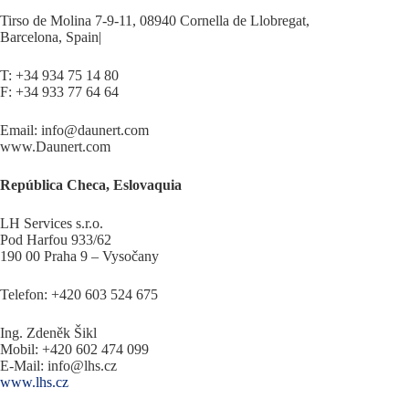
Tirso de Molina 7-9-11, 08940 Cornella de Llobregat,
Barcelona, Spain|
T: +34 934 75 14 80
F: +34 933 77 64 64
Email: info@daunert.com
www.Daunert.com
República Checa, Eslovaquia
LH Services s.r.o.
Pod Harfou 933/62
190 00 Praha 9 – Vysočany
Telefon: +420 603 524 675
Ing. Zdeněk Šikl
Mobil: +420 602 474 099
E-Mail: info@lhs.cz
www.lhs.cz