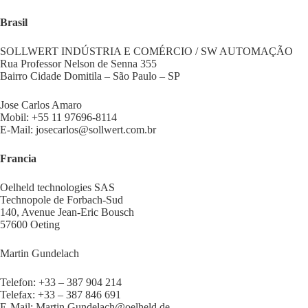
Brasil
SOLLWERT INDÚSTRIA E COMÉRCIO / SW AUTOMAÇÃO
Rua Professor Nelson de Senna 355
Bairro Cidade Domitila – São Paulo – SP
Jose Carlos Amaro
Mobil: +55 11 97696-8114
E-Mail: josecarlos@sollwert.com.br
Francia
Oelheld technologies SAS
Technopole de Forbach-Sud
140, Avenue Jean-Eric Bousch
57600 Oeting
Martin Gundelach
Telefon: +33 – 387 904 214
Telefax: +33 – 387 846 691
E-Mail: Martin.Gundelach@oelheld.de