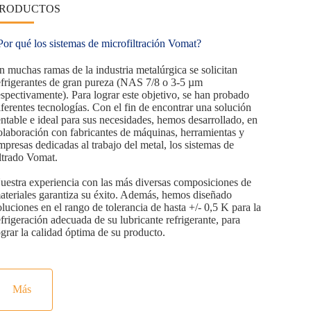
PRODUCTOS
Por qué los sistemas de microfiltración Vomat?
n muchas ramas de la industria metalúrgica se solicitan
efrigerantes de gran pureza (NAS 7/8 o 3-5 µm
espectivamente). Para lograr este objetivo, se han probado
iferentes tecnologías. Con el fin de encontrar una solución
entable e ideal para sus necesidades, hemos desarrollado, en
olaboración con fabricantes de máquinas, herramientas y
mpresas dedicadas al trabajo del metal, los sistemas de
iltrado Vomat.
uestra experiencia con las más diversas composiciones de
ateriales garantiza su éxito. Además, hemos diseñado
oluciones en el rango de tolerancia de hasta +/- 0,5 K para la
efrigeración adecuada de su lubricante refrigerante, para
ograr la calidad óptima de su producto.
Más