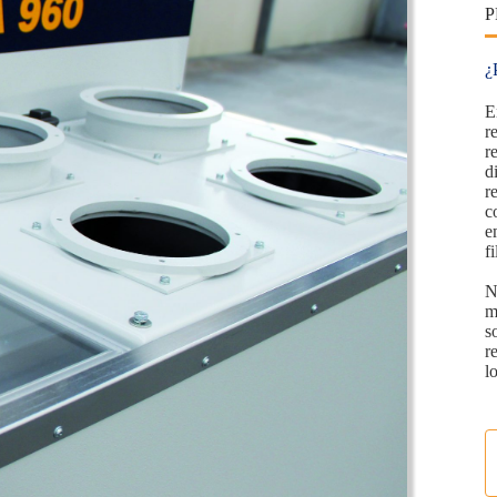
¿
E
r
r
d
r
c
e
f
N
m
s
r
l