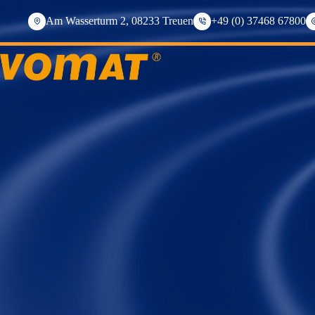
Saltar
al
Am Wasserturm 2, 08233 Treuen
+49 (0) 37468 67800
contenido